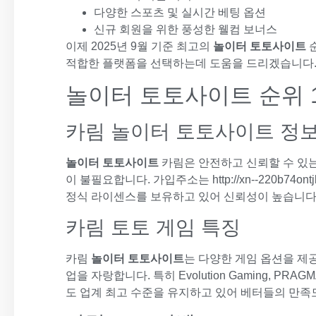
다양한 스포츠 및 실시간 베팅 옵션
신규 회원을 위한 풍성한 웰컴 보너스
이제 2025년 9월 기준 최고의
놀이터 토토사이트
순
적합한 플랫폼을 선택하는데 도움을 드리겠습니다. 
놀이터 토토사이트 순위 1
카림 놀이터 토토사이트 정
놀이터 토토사이트
카림은 안전하고 신뢰할 수 있는
이 불필요합니다. 가입주소는 http://xn--220b74ontjkh
정식 라이센스를 보유하고 있어 신뢰성이 높습니다.
카림 토토 게임 특징
카림
놀이터 토토사이트
는 다양한 게임 옵션을 제
업을 자랑합니다. 특히 Evolution Gaming, PRA
도 업계 최고 수준을 유지하고 있어 베터들의 만족도