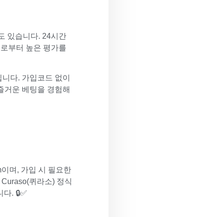
도 있습니다. 24시간
들로부터 높은 평가를
입니다. 가입코드 없이
 즐거운 베팅을 경험해
이며, 가입 시 필요한
와 Curaso(퀴라소) 정식
. 🔒✅