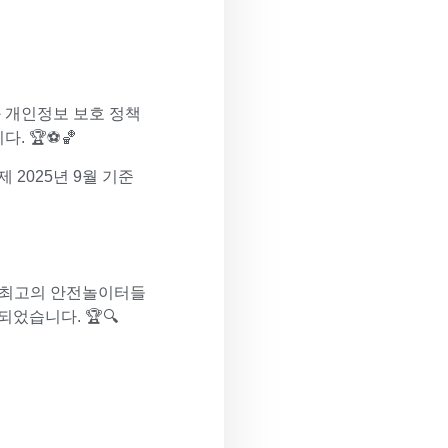
 개인정보 보호 정책
. 🏆⚽🏀
2025년 9월 기준
중 최고의 안전놀이터들
었습니다. 🏆🔍