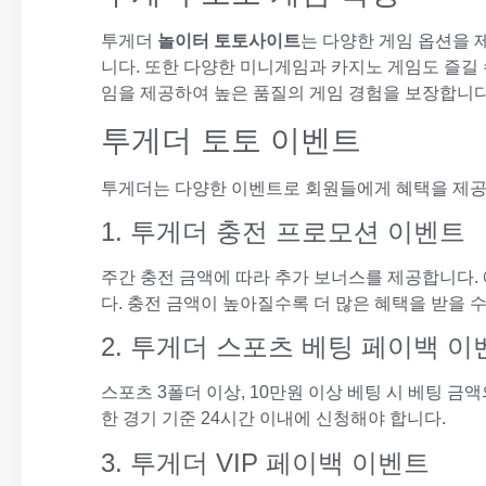
투게더
놀이터 토토사이트
는 다양한 게임 옵션을 
니다. 또한 다양한 미니게임과 카지노 게임도 즐길 수 있
임을 제공하여 높은 품질의 게임 경험을 보장합니다. 
투게더 토토 이벤트
투게더는 다양한 이벤트로 회원들에게 혜택을 제공
1. 투게더 충전 프로모션 이벤트
주간 충전 금액에 따라 추가 보너스를 제공합니다. 
다. 충전 금액이 높아질수록 더 많은 혜택을 받을 수
2. 투게더 스포츠 베팅 페이백 이
스포츠 3폴더 이상, 10만원 이상 베팅 시 베팅 금
한 경기 기준 24시간 이내에 신청해야 합니다.
3. 투게더 VIP 페이백 이벤트