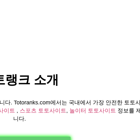
토랭크 소개
입니다. Totoranks.com에서는 국내에서 가장 안전한 토
사이트
,
스포츠 토토사이트
,
놀이터 토토사이트
정보를 
니다.