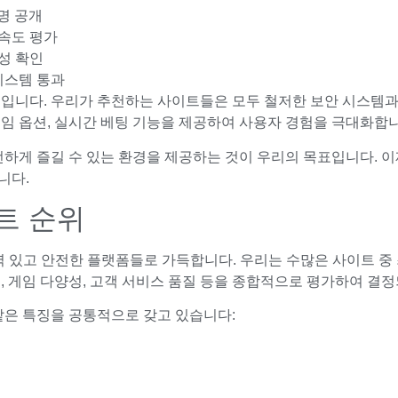
명 공개
 속도 평가
성 확인
시스템 통과
입니다. 우리가 추천하는 사이트들은 모두 철저한 보안 시스템과
임 옵션, 실시간 베팅 기능을 제공하여 사용자 경험을 극대화합니다
게 즐길 수 있는 환경을 제공하는 것이 우리의 목표입니다. 이제 
니다.
트 순위
 있고 안전한 플랫폼들로 가득합니다. 우리는 수많은 사이트 
, 게임 다양성, 고객 서비스 품질 등을 종합적으로 평가하여 결정되
같은 특징을 공통적으로 갖고 있습니다: