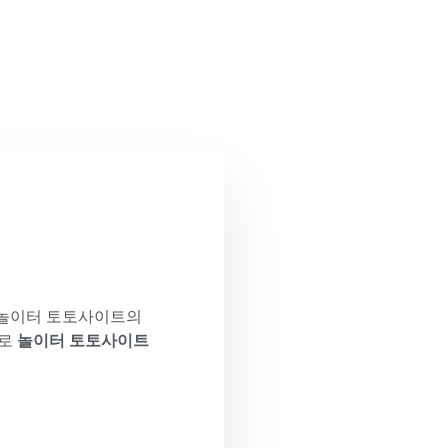
, 놀이터 토토사이트의
으로
놀이터 토토사이트