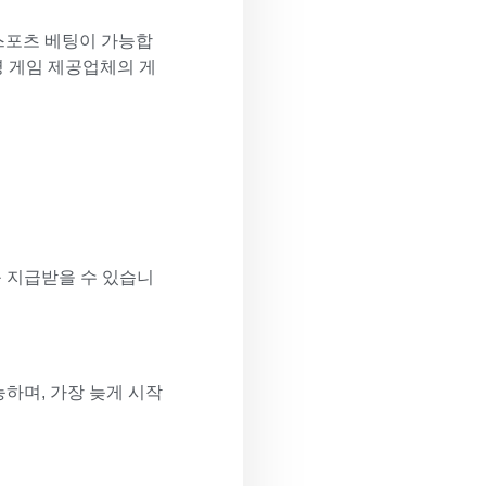
 스포츠 베팅이 가능합
유명 게임 제공업체의 게
를 지급받을 수 있습니
능하며, 가장 늦게 시작