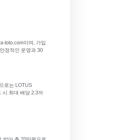
toto.com이며, 가입
의 안정적인 운영과 30
으로는 LOTUS
시 최대 배당 2.3까
로 받아 총 70만원으로