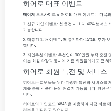
히어로 대표 이벤트
메이저 토토사이트
히어로의 대표 이벤트는 다음과
1. 신규 가입 이벤트: 첫 충전 시 최대 40% 보너스
가능합니다.
2. 매충전 15% 이벤트: 매 충전마다 15%의 추
합니다.
3. 지인추천 이벤트: 추천인이 300만원 누적 충전
이는 회원 확장과 동시에 기존 회원들에게도 큰 혜
히어로 회원 특전 및 서비스
히어로는 회원들을 위한 다양한 특전과 서비스를 제공
계를 통해 신속한 문의 해결이 가능합니다. 환전은 
니다.
히어로의 가입코드 ‘4848’을 이용하여 지금 바로
메
러분을 기다리고 있습니다.