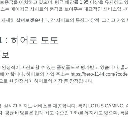
보증금을 예치하고 있으며, 평균 배당률 1.95 이상을 유지하고 있습
 서비스는 메이저급 사이트의 품격을 보여주는 대표적인 서비스입니
를 자세히 살펴보겠습니다. 각 사이트의 특징과 장점, 그리고 가입
 : 히어로 토토
정보
가장 안정적이고 신뢰할 수 있는 플랫폼으로 평가받고 있습니다. 홈
 합니다. 히어로의 가입 주소는 https://hero-1144.com/?code
으로 한 안정성이 히어로의 가장 큰 장점입니다.
실시간 카지노 서비스를 제공합니다. 특히 LOTUS GAMING,
 평균 배당률은 업계 최고 수준인 1.95를 유지하고 있으며, 특