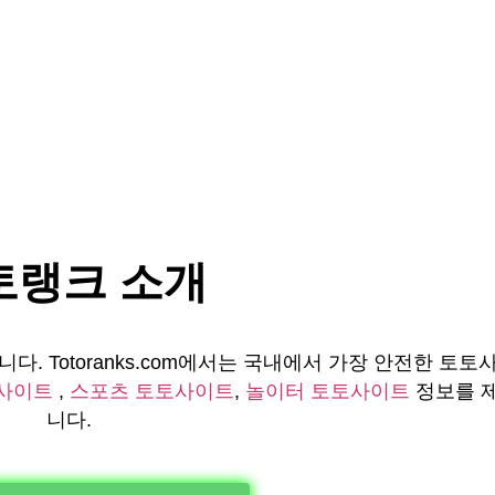
토랭크 소개
입니다. Totoranks.com에서는 국내에서 가장 안전한 토
사이트
,
스포츠 토토사이트
,
놀이터 토토사이트
정보를 
니다.