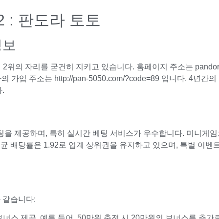
 : 판도라 토토
정보
 2위의 자리를 굳건히 지키고 있습니다. 홈페이지 주소는 pandora-
입 주소는 http://pan-5050.com/?code=89 입니다. 4년간
.
팅을 제공하며, 특히 실시간 베팅 서비스가 우수합니다. 미니게임
평균 배당률은 1.92로 업계 상위권을 유지하고 있으며, 특별 이벤트 
 같습니다:
% 보너스 제공. 예를 들어, 50만원 충전 시 20만원의 보너스를 추가