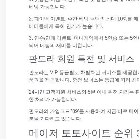
베팅 가능합니다.
2. 페이백 이벤트: 주간 베팅 금액의 최대 10%를
베터들에게 특히 인기가 높습니다.
3. 연승/연패 이벤트: 미니게임에서 5연승 또는 5
되어 베팅의 재미를 더합니다.
판도라 회원 특전 및 서비스
판도라는 VIP 등급별로 차별화된 서비스를 제공합니
품권을 제공합니다. 충전 보너스는 등급에 따라 최
24시간 고객지원 서비스와 5분 이내 환전 처리는 판
한 처리가 가능합니다.
판도라의 가입코드 ’89’를 사용하여 지금 바로
메이
분을 기다리고 있습니다.
메이저 토토사이트 순위 3