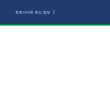
토토사이트 최신 정보