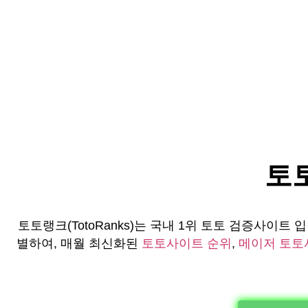
토
토토랭크(TotoRanks)는 국내 1위 토토 검증사이트 
별하여, 매월 최신화된
토토사이트 순위
,
메이저 토토