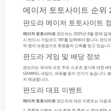
메이저 토토사이트 순위 2
판도라 메이저 토토사이트 
메이저 토토사이트
판도라는 2025년 8월 현재 업계
시 반드시 가입코드 ’89’를 입력해야 합니다. 판도라의 가
억 원의 보증금으로 회원들의 신뢰를 얻고 있습니다
판도라 게임 및 배당 정보
판도라는 국내외 모든 주요 스포츠 경기에 대한 배
GAMING, 네임드, 파워볼 등이 인기가 높습니다. 
지 제공합니다.
판도라 대표 이벤트
메이저 토토사이트
판도라의 대표 이벤트는 다음과
1. 첫충전 이벤트: 신규 회원 첫 충전 시 최대 40