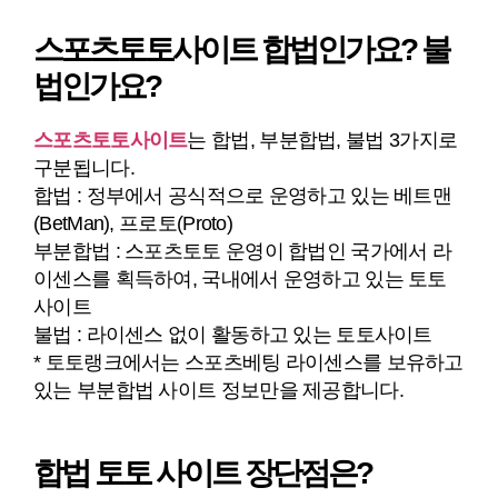
스포츠토토사이트 합법인가요? 불
법인가요?
스포츠토토사이트
는 합법, 부분합법, 불법 3가지로
구분됩니다.
합법 : 정부에서 공식적으로 운영하고 있는 베트맨
(BetMan), 프로토(Proto)
부분합법 : 스포츠토토 운영이 합법인 국가에서 라
이센스를 획득하여, 국내에서 운영하고 있는 토토
사이트
불법 : 라이센스 없이 활동하고 있는 토토사이트
* 토토랭크에서는 스포츠베팅 라이센스를 보유하고
있는 부분합법 사이트 정보만을 제공합니다.
합법 토토 사이트 장단점은?