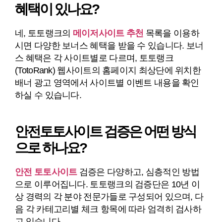
혜택이 있나요?
네, 토토랭크의
메이저사이트 추천
목록을 이용하
시면 다양한 보너스 혜택을 받을 수 있습니다. 보너
스 혜택은 각 사이트별로 다르며, 토토랭크
(TotoRank) 웹사이트의 홈페이지 최상단에 위치한
배너 광고 영역에서 사이트별 이벤트 내용을 확인
하실 수 있습니다.
안전토토사이트 검증은 어떤 방식
으로 하나요?
안전 토토사이트
검증은 다양하고, 심층적인 방법
으로 이루어집니다. 토토랭크의 검증단은 10년 이
상 경력의 각 분야 전문가들로 구성되어 있으며, 다
음 각 카테고리별 체크 항목에 따라 엄격히 검사하
고 있습니다.