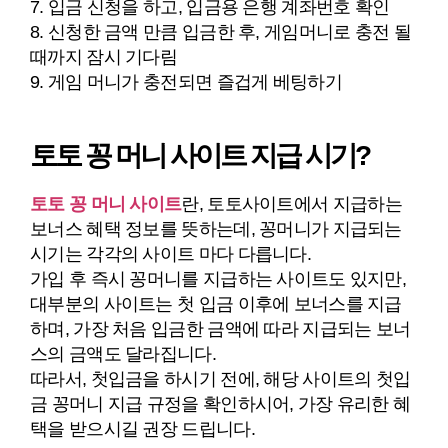
7. 입금 신청을 하고, 입금용 은행 계좌번호 확인
8. 신청한 금액 만큼 입금한 후, 게임머니로 충전 될
때까지 잠시 기다림
9. 게임 머니가 충전되면 즐겁게 베팅하기
토토 꽁 머니 사이트 지급 시기?
토토 꽁 머니 사이트
란, 토토사이트에서 지급하는
보너스 혜택 정보를 뜻하는데, 꽁머니가 지급되는
시기는 각각의 사이트 마다 다릅니다.
가입 후 즉시 꽁머니를 지급하는 사이트도 있지만,
대부분의 사이트는 첫 입금 이후에 보너스를 지급
하며, 가장 처음 입금한 금액에 따라 지급되는 보너
스의 금액도 달라집니다.
따라서, 첫입금을 하시기 전에, 해당 사이트의 첫입
금 꽁머니 지급 규정을 확인하시어, 가장 유리한 혜
택을 받으시길 권장 드립니다.