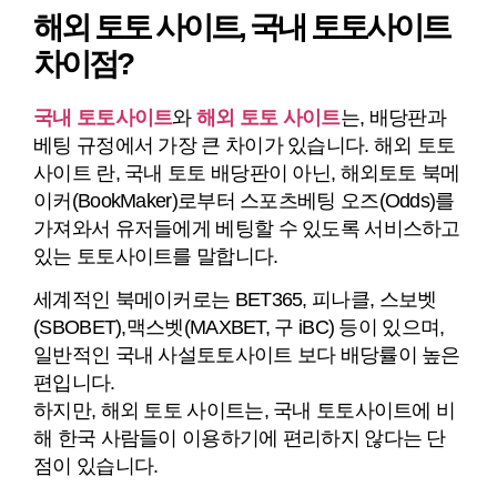
해외 토토 사이트, 국내 토토사이트
차이점?
국내 토토사이트
와
해외 토토 사이트
는, 배당판과
베팅 규정에서 가장 큰 차이가 있습니다. 해외 토토
사이트 란, 국내 토토 배당판이 아닌, 해외토토 북메
이커(BookMaker)로부터 스포츠베팅 오즈(Odds)를
가져와서 유저들에게 베팅할 수 있도록 서비스하고
있는 토토사이트를 말합니다.
세계적인 북메이커로는 BET365, 피나클, 스보벳
(SBOBET),맥스벳(MAXBET, 구 iBC) 등이 있으며,
일반적인 국내 사설토토사이트 보다 배당률이 높은
편입니다.
하지만, 해외 토토 사이트는, 국내 토토사이트에 비
해 한국 사람들이 이용하기에 편리하지 않다는 단
점이 있습니다.