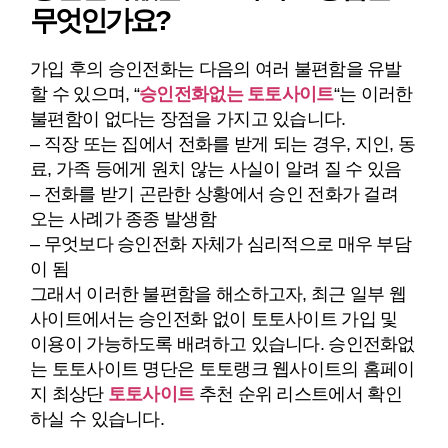
무엇인가요?
가입 후의 승인전화는 다음의 여러 불편함을 유발
할 수 있으며, “
승인전화없는 토토사이트
“는 이러한
불편함이 없다는 장점을 가지고 있습니다.
– 직장 또는 집에서 전화를 받게 되는 경우, 지인, 동
료, 가족 등에게 원치 않는 사실이 알려 질 수 있음
– 전화를 받기 곤란한 상황에서 승인 전화가 걸려
오는 사례가 종종 발생함
– 무엇보다 승인전화 자체가 심리적으로 매우 부담
이 됨
그래서 이러한 불편함을 해소하고자, 최근 일부 웹
사이트에서는 승인전화 없이 토토사이트 가입 및
이용이 가능하도록 배려하고 있습니다. 승인전화없
는 토토사이트 명단은 토토랭크 웹사이트의 홈페이
지 최상단
토토사이트
추천 순위 리스트에서 확인
하실 수 있습니다.