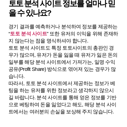
토토 분석 사이트 정보를 얼마나 믿
을 수 있나요?
경기 결과를 예측하거나 분석하여 정보를 제공하는
“
토토 분석 사이트
” 또한 유저의 이익을 위해 존재하
지 않는다는 점을 명식하셔야 합니다.
토토 분석 사이트도 특정 토토사이트의 총판인 경
우가 많으며, 유저가 돈을 잃을 때 유저가 잃은 돈의
일부를 해당 분석 사이트에서 가져가는, 일명 수익
공유(Profit Share) 방식으로 엮어져 있는 경우가 많
습니다.
따라서, 토토 분석 사이트에서 제공하는 정보가 베
팅을 하는 유저를 위한 정보라고 생각하지 않으시
길 바랍니다. 분석 사이트를 통해 얻은 정보를 기반
으로 베팅하여 돈을 잃었다고 해도, 해당 분석 사이
트에서는 여러분의 손실을 보상해 주지 않습니다.