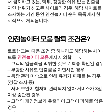
서 금지하고 있는, 먹튀, 정당한 이유 없는 입출금
지연 행위가 신고된 사이트의 경우, 해당 사이트를
조사하는 기간 동안 안전놀이터 순위 목록에서 한
시적으로 제외됩니다.
안전놀이터 모음 탈퇴 조건은?
토토랭크는, 다음 조건 중 하나라도 해당하는 사이
트를
안전놀이터 모음
에서 제외합니다.
– 고객의 입금액을 먹튀한 것으로 최종 확인된 경우
– 부당한 사유로 입출금을 지연시킨 경우
– 통장 관리 미숙으로 인해 유저가 피해를 본 경우
(경찰 조사 등)
– 서버 보안이 철저히 관리되지 않아 서비스가 3일
이상 중단된 경우
– 고객의 개인정보가 유출되어 고객이 피해를 입은
경우