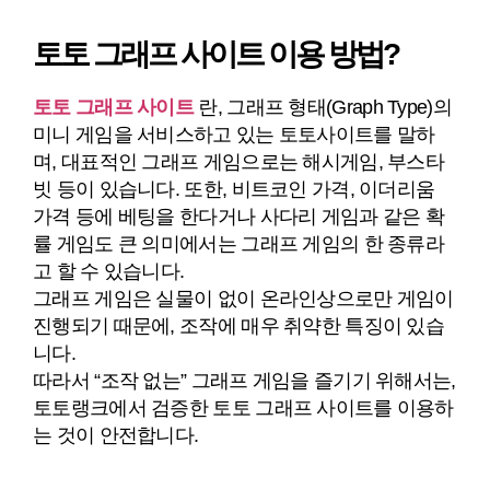
토토 그래프 사이트 이용 방법?
토토 그래프 사이트
란, 그래프 형태(Graph Type)의
미니 게임을 서비스하고 있는 토토사이트를 말하
며, 대표적인 그래프 게임으로는 해시게임, 부스타
빗 등이 있습니다. 또한, 비트코인 가격, 이더리움
가격 등에 베팅을 한다거나 사다리 게임과 같은 확
률 게임도 큰 의미에서는 그래프 게임의 한 종류라
고 할 수 있습니다.
그래프 게임은 실물이 없이 온라인상으로만 게임이
진행되기 때문에, 조작에 매우 취약한 특징이 있습
니다.
따라서 “조작 없는” 그래프 게임을 즐기기 위해서는,
토토랭크에서 검증한 토토 그래프 사이트를 이용하
는 것이 안전합니다.