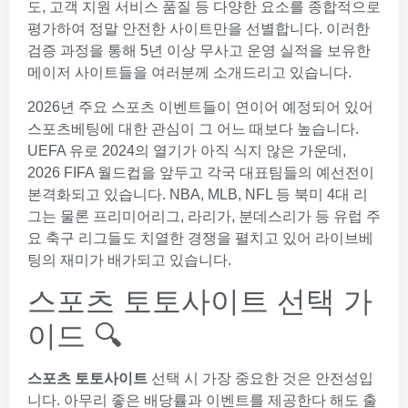
도, 고객 지원 서비스 품질 등 다양한 요소를 종합적으로
평가하여 정말 안전한 사이트만을 선별합니다. 이러한
검증 과정을 통해 5년 이상 무사고 운영 실적을 보유한
메이저 사이트들을 여러분께 소개드리고 있습니다.
2026년 주요 스포츠 이벤트들이 연이어 예정되어 있어
스포츠베팅에 대한 관심이 그 어느 때보다 높습니다.
UEFA 유로 2024의 열기가 아직 식지 않은 가운데,
2026 FIFA 월드컵을 앞두고 각국 대표팀들의 예선전이
본격화되고 있습니다. NBA, MLB, NFL 등 북미 4대 리
그는 물론 프리미어리그, 라리가, 분데스리가 등 유럽 주
요 축구 리그들도 치열한 경쟁을 펼치고 있어 라이브베
팅의 재미가 배가되고 있습니다.
스포츠 토토사이트 선택 가
이드 🔍
스포츠 토토사이트
선택 시 가장 중요한 것은 안전성입
니다. 아무리 좋은 배당률과 이벤트를 제공한다 해도 출