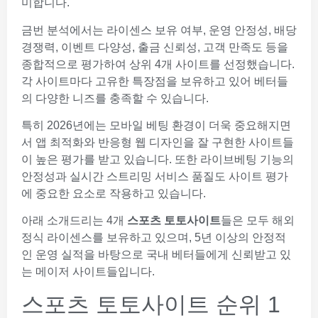
미합니다.
금번 분석에서는 라이센스 보유 여부, 운영 안정성, 배당
경쟁력, 이벤트 다양성, 출금 신뢰성, 고객 만족도 등을
종합적으로 평가하여 상위 4개 사이트를 선정했습니다.
각 사이트마다 고유한 특장점을 보유하고 있어 베터들
의 다양한 니즈를 충족할 수 있습니다.
특히 2026년에는 모바일 베팅 환경이 더욱 중요해지면
서 앱 최적화와 반응형 웹 디자인을 잘 구현한 사이트들
이 높은 평가를 받고 있습니다. 또한 라이브베팅 기능의
안정성과 실시간 스트리밍 서비스 품질도 사이트 평가
에 중요한 요소로 작용하고 있습니다.
아래 소개드리는 4개
스포츠 토토사이트
들은 모두 해외
정식 라이센스를 보유하고 있으며, 5년 이상의 안정적
인 운영 실적을 바탕으로 국내 베터들에게 신뢰받고 있
는 메이저 사이트들입니다.
스포츠 토토사이트 순위 1