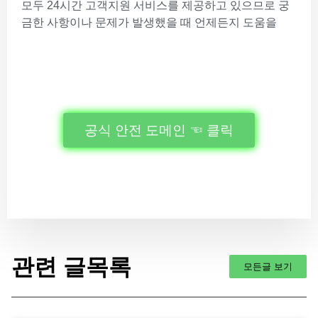
모두 24시간 고객지원 서비스를 제공하고 있으므로 궁
금한 사항이나 문제가 발생했을 때 언제든지 도움을
공식 안전 도메인 ☜ 클릭
관련 글목록
모든글 보기