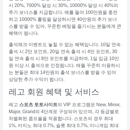
시 20%, 7000% 달성 시 30%, 10000% 달성 시 40%의
추가 보너스를 지급합니다. 예를 들어 100만원을 충전
하고 10000% 롤링을 달성하시면 40만원의 추가 보너
스를 받을 수 있어, 꾸준한 베팅을 즐기시는 분들에게 큰
혜택이 됩니다.
출석체크 이벤트도 놓칠 수 없는 혜택입니다. 10일 연속
출석 시 2만 포인트, 20일 연속 출석 시 4만 포인트, 30
일 연속 출석 시 8만 포인트를 지급하며, 1일 입금 10만
원 이상 시 출석으로 인정됩니다. 매월 꾸준히 이용하시
는 분들은 최대 14만원의 출석 보너스를 받을 수 있어
상당한 추가 수익이 됩니다.
레고 회원 혜택 및 서비스
레고
스포츠 토토사이트
의 VIP 프로그램은 New, Minor,
Major, Grand의 4단계로 구성되어 있으며, 각 등급별로
차별화된 콤프율을 적용합니다. 스포츠의 경우 최대
1%, 카지노 최대 0.7%, 슬롯 최대 0.7%, 미니게임 최대