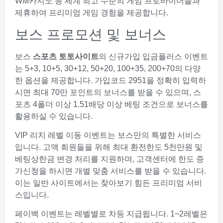
WM카지노 등 세계 최고 수준의 게임 프로바이더들과
제휴하여 프리미엄 게임 경험을 제공합니다.
보스 프로모션 및 보너스
보스
스포츠 토토사이트
의 신규가입 입금플러스 이벤트
는 5+3, 10+5, 30+12, 50+20, 100+35, 200+70의 다양
한 옵션을 제공합니다. 가입코드 2951을 정확히 입력하
시면 최대 70만 포인트의 보너스를 받을 수 있으며, 스
포츠 4폴더 이상 1.51배당 이상 베팅 조건으로 보너스를
활용하실 수 있습니다.
VIP 리치 레벨 이동 이벤트는 보스만의 특별한 서비스
입니다. 고액 회원들을 위해 최대 환전한도 5천만원 및
베팅상한금 변경 처리를 지원하며, 고객센터에 한도 증
가신청을 하시면 개별 맞춤 서비스를 받을 수 있습니다.
이는 일반 사이트에서는 찾아보기 힘든 프리미엄 서비
스입니다.
페이백 이벤트는 레벨별로 차등 지급됩니다. 1~2레벨은