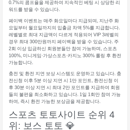
0.7%의 콤프율을 제공하여 지속적인 베팅 시 상당한 리
워드를 받을 수 있습니다.
페이백 이벤트는 매주 화요일마다 지급되며, 지난주 화
요일부터 월요일까지의 입출금 차액 5%를 지급합니다.
레벨별로 최대 지급액이 다르게 적용되어 VIP 3레벨의
경우 최대 300만원까지 페이백을 받을 수 있습니다. 주
2회 이상 입금하신 회원분들만 참여 가능하며, 스포츠
100%, 미니게임·가상스포츠·카지노 300% 롤링 후 환전
가능합니다.
충전 및 환전 지연 보상 시스템도 운영하고 있습니다. 충
전신청 이후 5분 이상 지연 시 1만 포인트, 환전신청 이
후 30분 이상 지연 시 최대 2만 포인트를 지급하여 회원
들의 불편을 최소화하고 있습니다. 1일 1회만 참여 가능
하며, 즉시 환전 가능한 보상금을 제공합니다.
스포츠 토토사이트 순위 4
위: 보스 토토 💎