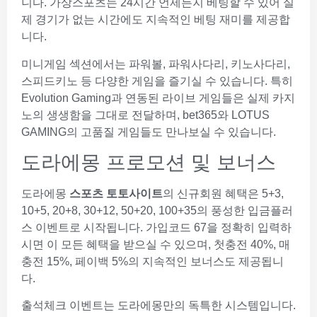
니다. 가상스포츠는 24시간 언제든지 베팅할 수 있어 실
제 경기가 없는 시간에도 지속적인 베팅 재미를 제공합
니다.
미니게임 섹션에서는 파워볼, 파워사다리, 키노사다리,
스피드키노 등 다양한 게임을 즐기실 수 있습니다. 특히
Evolution Gaming과 연동된 라이브 게임들은 실제 카지
노의 생생함을 그대로 전달하며, bet365와 LOTUS
GAMING의 고품질 게임들도 만나보실 수 있습니다.
도라에몽 프로모션 및 보너스
도라에몽
스포츠 토토사이트
의 신규회원 혜택은 5+3,
10+5, 20+8, 30+12, 50+20, 100+35의 풍성한 입금플러
스 이벤트로 시작됩니다. 가입코드 67을 정확히 입력하
시면 이 모든 혜택을 받으실 수 있으며, 첫충전 40%, 매
충전 15%, 페이백 5%의 지속적인 보너스도 제공됩니
다.
출석체크 이벤트는 도라에몽만의 독특한 시스템입니다.