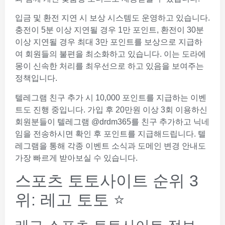
입금 및 환전 지연 시 보상 시스템도 운영하고 있습니다.
충전이 5분 이상 지연될 경우 1만 포인트, 환전이 30분
이상 지연될 경우 최대 3만 포인트를 보상으로 지급하
여 회원들의 불편을 최소화하고 있습니다. 이는 도라에
몽이 신속한 처리를 최우선으로 하고 있음을 보여주는
정책입니다.
텔레그램 친구 추가 시 10,000 포인트를 지급하는 이벤
트도 진행 중입니다. 가입 후 20만원 이상 3회 이용하신
회원분들이 텔레그램 @drdm365를 친구 추가하고 닉네
임을 전송하시면 확인 후 포인트를 지급해드립니다. 텔
레그램을 통해 각종 이벤트 소식과 도메인 변경 안내도
가장 빠르게 받아보실 수 있습니다.
스포츠 토토사이트 순위 3
위: 레고 토토 ⭐