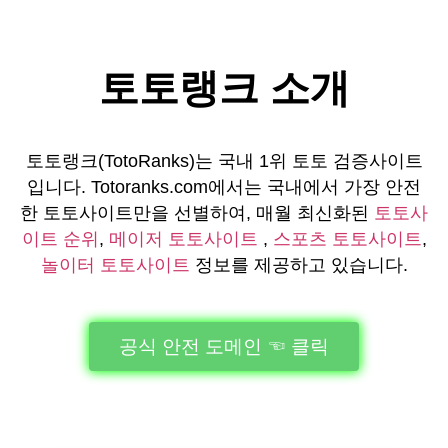
토토랭크 소개
토토랭크(TotoRanks)는 국내 1위 토토 검증사이트
입니다. Totoranks.com에서는 국내에서 가장 안전
한 토토사이트만을 선별하여, 매월 최신화된
토토사
이트 순위
,
메이저 토토사이트
,
스포츠 토토사이트
,
놀이터 토토사이트
정보를 제공하고 있습니다.
공식 안전 도메인 ☜ 클릭