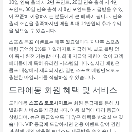
10일 연속 출석 시 2만 포인트, 20일 연속 출석 시 4만
포인트, 30일 연속 출석 시 8만 포인트를 지급받을 수 있
어 꾸준히 이용하시는 분들에게 큰 혜택이 됩니다. 연속
출석 조건을 충족하시면 매월 최대 14만원의 추가 수익
을 얻으실 수 있습니다.
스포츠 콤프 이벤트는 매주 월요일마다 지난주 스포츠
베팅 금액의 1%를 마일리지로 지급하며, 별도 롤링 없
이 즉시 환전 가능합니다. 최대 지급액 제한이 없어 고액
베터들에게 특히 유리한 시스템입니다. 실시간 베팅은
콤프 대상에서 제외되지만, 일반 스포츠 베팅만으로도
충분한 마일리지를 적립하실 수 있습니다.
도라에몽 회원 혜택 및 서비스
도라에몽
스포츠 토토사이트
는 회원 등급제를 통해 차
별화된 서비스를 제공합니다. 이용 실적에 따라 등급이
상향되며, 높은 등급일수록 더 많은 혜택을 받으실 수 있
습니다. VIP 등급에 도달하시면 전용 이벤트 참여 권한
과 함께 개인 맞춤형 보너스도 제공받을 수 있습니다.