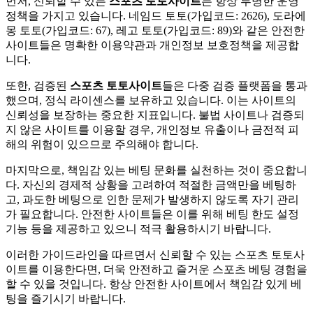
먼저, 신뢰할 수 있는
스포츠 토토사이트
는 항상 투명한 운영
정책을 가지고 있습니다. 네임드 토토(가입코드: 2626), 도라에
몽 토토(가입코드: 67), 레고 토토(가입코드: 89)와 같은 안전한
사이트들은 명확한 이용약관과 개인정보 보호정책을 제공합
니다.
또한, 검증된
스포츠 토토사이트
들은 다중 검증 플랫폼을 통과
했으며, 정식 라이센스를 보유하고 있습니다. 이는 사이트의
신뢰성을 보장하는 중요한 지표입니다. 불법 사이트나 검증되
지 않은 사이트를 이용할 경우, 개인정보 유출이나 금전적 피
해의 위험이 있으므로 주의해야 합니다.
마지막으로, 책임감 있는 베팅 문화를 실천하는 것이 중요합니
다. 자신의 경제적 상황을 고려하여 적절한 금액만을 베팅하
고, 과도한 베팅으로 인한 문제가 발생하지 않도록 자기 관리
가 필요합니다. 안전한 사이트들은 이를 위해 베팅 한도 설정
기능 등을 제공하고 있으니 적극 활용하시기 바랍니다.
이러한 가이드라인을 따르면서 신뢰할 수 있는 스포츠 토토사
이트를 이용한다면, 더욱 안전하고 즐거운 스포츠 베팅 경험을
할 수 있을 것입니다. 항상 안전한 사이트에서 책임감 있게 베
팅을 즐기시기 바랍니다.