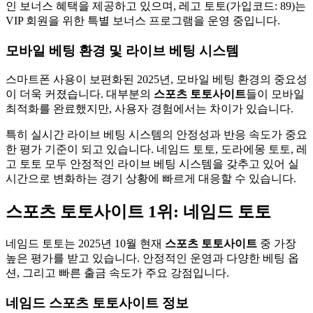
인 보너스 혜택을 제공하고 있으며, 레고 토토(가입코드: 89)는
VIP 회원을 위한 특별 보너스 프로그램을 운영 중입니다.
모바일 베팅 환경 및 라이브 베팅 시스템
스마트폰 사용이 보편화된 2025년, 모바일 베팅 환경의 중요성
이 더욱 커졌습니다. 대부분의
스포츠 토토사이트
들이 모바일
최적화를 완료했지만, 사용자 경험에서는 차이가 있습니다.
특히 실시간 라이브 베팅 시스템의 안정성과 반응 속도가 중요
한 평가 기준이 되고 있습니다. 네임드 토토, 도라에몽 토토, 레
고 토토 모두 안정적인 라이브 베팅 시스템을 갖추고 있어 실
시간으로 변화하는 경기 상황에 빠르게 대응할 수 있습니다.
스포츠 토토사이트 1위: 네임드 토토
네임드 토토는 2025년 10월 현재
스포츠 토토사이트
중 가장
높은 평가를 받고 있습니다. 안정적인 운영과 다양한 베팅 옵
션, 그리고 빠른 출금 속도가 주요 강점입니다.
네임드 스포츠 토토사이트 정보