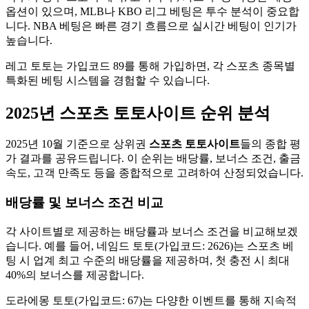
옵션이 있으며, MLB나 KBO 리그 베팅은 투수 분석이 중요합
니다. NBA 베팅은 빠른 경기 흐름으로 실시간 베팅이 인기가
높습니다.
레고 토토는 가입코드 89를 통해 가입하면, 각 스포츠 종목별
특화된 베팅 시스템을 경험할 수 있습니다.
2025년 스포츠 토토사이트 순위 분석
2025년 10월 기준으로 상위권
스포츠 토토사이트
들의 종합 평
가 결과를 공유드립니다. 이 순위는 배당률, 보너스 조건, 출금
속도, 고객 만족도 등을 종합적으로 고려하여 산정되었습니다.
배당률 및 보너스 조건 비교
각 사이트별로 제공하는 배당률과 보너스 조건을 비교해보겠
습니다. 예를 들어, 네임드 토토(가입코드: 2626)는 스포츠 베
팅 시 업계 최고 수준의 배당률을 제공하며, 첫 충전 시 최대
40%의 보너스를 제공합니다.
도라에몽 토토(가입코드: 67)는 다양한 이벤트를 통해 지속적