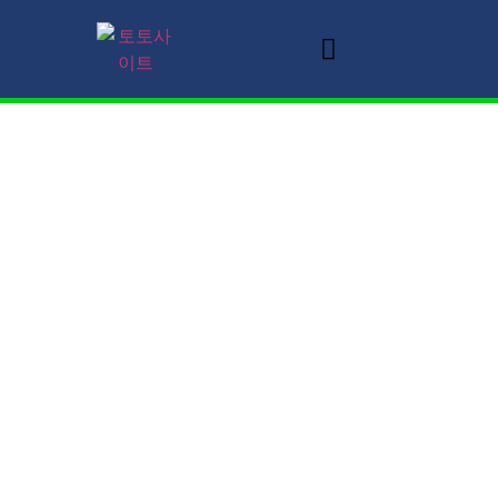
토토사이트 최신 정보
2025년
10월 토토