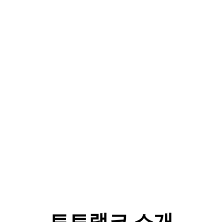
사이트 순
위 – 토토
랭크
토토랭크 소개