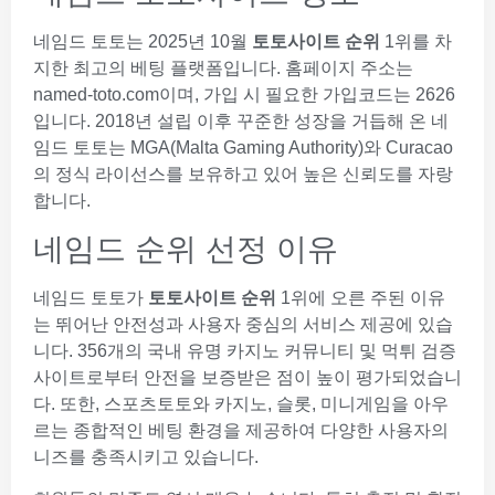
네임드 토토는 2025년 10월
토토사이트 순위
1위를 차
지한 최고의 베팅 플랫폼입니다. 홈페이지 주소는
named-toto.com이며, 가입 시 필요한 가입코드는 2626
입니다. 2018년 설립 이후 꾸준한 성장을 거듭해 온 네
임드 토토는 MGA(Malta Gaming Authority)와 Curacao
의 정식 라이선스를 보유하고 있어 높은 신뢰도를 자랑
합니다.
네임드 순위 선정 이유
네임드 토토가
토토사이트 순위
1위에 오른 주된 이유
는 뛰어난 안전성과 사용자 중심의 서비스 제공에 있습
니다. 356개의 국내 유명 카지노 커뮤니티 및 먹튀 검증
사이트로부터 안전을 보증받은 점이 높이 평가되었습니
다. 또한, 스포츠토토와 카지노, 슬롯, 미니게임을 아우
르는 종합적인 베팅 환경을 제공하여 다양한 사용자의
니즈를 충족시키고 있습니다.