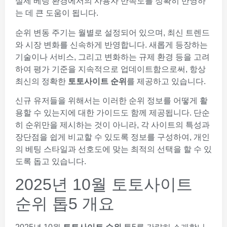
실제 베팅 환경에서의 사용자 만족도를 정확히 반영하
는 데 큰 도움이 됩니다.
순위 변동 주기는 월별로 설정되어 있으며, 최신 트렌드
와 시장 변화를 신속하게 반영합니다. 새롭게 등장하는
기술이나 서비스, 그리고 변화하는 규제 환경 등을 고려
하여 평가 기준을 지속적으로 업데이트함으로써, 항상
최신의 정확한
토토사이트 순위
를 제공하고 있습니다.
신규 유저들을 위해서는 이러한 순위 정보를 어떻게 활
용할 수 있는지에 대한 가이드도 함께 제공됩니다. 단순
히 순위만을 제시하는 것이 아니라, 각 사이트의 특성과
장단점을 쉽게 비교할 수 있도록 정보를 구성하여, 개인
의 베팅 스타일과 선호도에 맞는 최적의 선택을 할 수 있
도록 돕고 있습니다.
2025년 10월 토토사이트
순위 톱5 개요