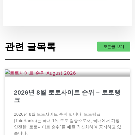
관련 글목록
모든글 보기
2026년 8월 토토사이트 순위 – 토토랭
크
2026년 8월 토토사이트 순위 입니다. 토토랭크
(TotoRanks)는 국내 1위 토토 검증소로서, 국내에서 가장
안전한 “토토사이트 순위”를 매월 최신화하여 공지하고 있
습니다.