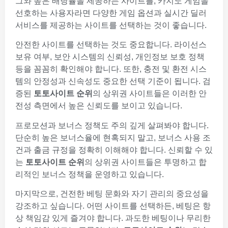
그와 높은 배당률을 제공하는 사이트를, 카지노 게임을
선호하는 사용자라면 다양한 게임 옵션과 실시간 딜러
서비스를 제공하는 사이트를 선택하는 것이 좋습니다.
안전한 사이트를 선택하는 것도 중요합니다. 라이선스
보유 여부, 보안 시스템의 신뢰성, 개인정보 보호 정책
등을 꼼꼼히 확인해야 합니다. 또한, 충전 및 환전 시스
템의 안정성과 신속성도 중요한 선택 기준이 됩니다. 검
증된
토토사이트 순위
의 상위권 사이트들은 이러한 안
전성 측면에서 높은 신뢰도를 보이고 있습니다.
프로모션과 보너스 정책도 주의 깊게 살펴봐야 합니다.
단순히 높은 보너스율에 현혹되지 말고, 보너스 사용 조
건과 출금 규정을 정확히 이해해야 합니다. 신뢰할 수 있
는
토토사이트 순위
의 상위권 사이트들은 투명하고 합
리적인 보너스 정책을 운영하고 있습니다.
마지막으로, 건전한 베팅 문화와 자기 관리의 중요성을
강조하고 싶습니다. 어떤 사이트를 선택하든, 베팅은 항
상 책임감 있게 즐겨야 합니다. 과도한 베팅이나 무리한