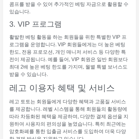
콤프를 받을 수 있어 추가적인 베팅 자금으로 활용할 수
있습니다.
3. VIP 프로그램
활발한 베팅 활동을 하는 회원들을 위한 특별한 VIP 프
로그램을 운영합니다. VIP 회원들에게는 더 높은 베팅
한도, 전용 프로모션, 개인 매니저 서비스 등 다양한 특
전이 제공됩니다. 예를 들어, VIP 회원은 일반 회원보다
최대 2배 높은 베팅 한도를 가지며, 월별 특별 보너스도
받을 수 있습니다.
레고 이용자 혜택 및 서비스
레고 토토는 회원들에게 다양한 혜택과 고품질 서비스
를 제공합니다. 레벨 시스템을 통해 회원들의 활동량에
따라 차등화된 혜택을 제공하며, 다양한 결제 옵션을 지
원하여 사용자의 편의성을 높였습니다. 특히 최근에는
암호화폐를 통한 입출금 서비스를 도입하여 더욱 다양
한 결제 방식을 지원하고 있습니다.