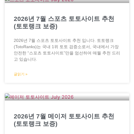
2026년 7월 스포츠 토토사이트 추천
(토토랭크 보증)
2026년 7월 스포츠 토토사이트 추천 입니다. 토토랭크
(TotoRanks)는 국내 1위 토토 검증소로서, 국내에서 가장
안전한 “스포츠 토토사이트”만을 엄선하여 매월 추천 드리
고 있습니다.
글읽기 »
2026년 7월 메이저 토토사이트 추천
(토토랭크 보증)