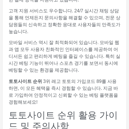
고객 지원 서비스도 우수합니다. 24/7 실시간 채팅 상담
을 통해 언제든지 문의사항을 해결할 수 있으며, 전문 상
담원들의 신속하고 정확한 응대로 사용자들의 만족도가
높습니다.
모바일 서비스 역시 잘 최적화되어 있습니다. 모바일 웹
과 앱 모두 사용자 친화적인 인터페이스를 제공하여 어
디서든 쉽고 편리하게 베팅을 즐길 수 있습니다. 특히 실
시간 베팅 기능이 뛰어나 스포츠 경기를 보면서 동시에
베팅할 수 있는 환경을 제공합니다.
토토사이트 순위
3위 레고 토토의 가입코드 89를 사용
하면, 이 모든 혜택을 즉시 경험할 수 있습니다. 지금 바
로 가입하여 안정적이고 신뢰할 수 있는 베팅 플랫폼을
경험해보세요!
토토사이트 순위 활용 가이
드 및 주의사항