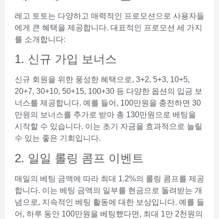
레고 토토는 다양하고 매력적인 프로모션으로 사용자들
에게 큰 혜택을 제공합니다. 대표적인 프로모션 세 가지
를 소개합니다:
1. 신규 가입 보너스
신규 회원을 위한 풍성한 혜택으로, 3+2, 5+3, 10+5,
20+7, 30+10, 50+15, 100+30 등 다양한 옵션의 입금 보
너스를 제공합니다. 예를 들어, 100만원을 충전하면 30
만원의 보너스를 추가로 받아 총 130만원으로 베팅을
시작할 수 있습니다. 이는 초기 자금을 효과적으로 늘릴
수 있는 좋은 기회입니다.
2. 일일 롤링 콤프 이벤트
매일의 베팅 금액에 따라 최대 1.2%의 롤링 콤프를 제공
합니다. 이는 베팅 금액의 일부를 현금으로 돌려받는 개
념으로, 지속적인 베팅 활동에 대한 보상입니다. 예를 들
어, 하루 동안 100만원을 베팅했다면, 최대 1만 2천원의