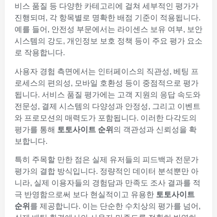
비스 품질 등 다양한 카테고리에 걸쳐 세부적인 평가가
진행되며, 각 항목별로 명확한 배점 기준이 적용됩니다.
예를 들어, 안전성 부문에서는 라이센스 보유 여부, 보안
시스템의 강도, 개인정보 보호 정책 등이 주요 평가 요소
로 작용합니다.
사용자 경험 측면에서는 인터페이스의 직관성, 베팅 프
로세스의 편의성, 모바일 호환성 등이 중점적으로 평가
됩니다. 서비스 품질 평가에는 고객 지원의 응답 속도와
전문성, 결제 시스템의 다양성과 안정성, 그리고 이벤트
와 프로모션의 매력도가 포함됩니다. 이러한 다각도의
평가를 통해
토토사이트 순위
의 객관성과 신뢰성을 확
보합니다.
특히 주목할 만한 점은 실제 유저들의 피드백과 전문가
평가의 결합 방식입니다. 정량적인 데이터 분석뿐만 아
니라, 실제 이용자들의 경험담과 만족도 조사 결과를 적
극 반영함으로써 보다 현실적이고 유용한
토토사이트
순위
를 제공합니다. 이는 단순한 수치상의 평가를 넘어,