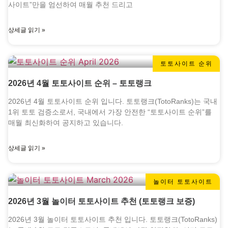
사이트”만을 엄선하여 매월 추천 드리고
상세글 읽기 »
토토사이트 순위
2026년 4월 토토사이트 순위 – 토토랭크
2026년 4월 토토사이트 순위 입니다. 토토랭크(TotoRanks)는 국내
1위 토토 검증소로서, 국내에서 가장 안전한 “토토사이트 순위”를
매월 최신화하여 공지하고 있습니다.
상세글 읽기 »
놀이터 토토사이트
2026년 3월 놀이터 토토사이트 추천 (토토랭크 보증)
2026년 3월 놀이터 토토사이트 추천 입니다. 토토랭크(TotoRanks)