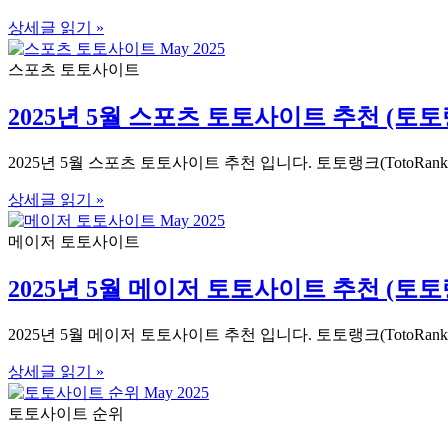
상세글 읽기 »
스포츠 토토사이트
2025년 5월 스포츠 토토사이트 추천 (토토
2025년 5월 스포츠 토토사이트 추천 입니다. 토토랭크(TotoR
상세글 읽기 »
메이저 토토사이트
2025년 5월 메이저 토토사이트 추천 (토토
2025년 5월 메이저 토토사이트 추천 입니다. 토토랭크(TotoR
상세글 읽기 »
토토사이트 순위