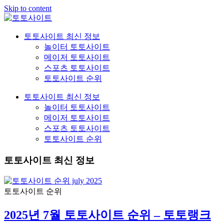
Skip to content
토토사이트 최신 정보
놀이터 토토사이트
메이저 토토사이트
스포츠 토토사이트
토토사이트 순위
토토사이트 최신 정보
놀이터 토토사이트
메이저 토토사이트
스포츠 토토사이트
토토사이트 순위
토토사이트 최신 정보
토토사이트 순위
2025년 7월 토토사이트 순위 – 토토랭크