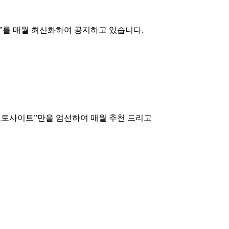
순위”를 매월 최신화하여 공지하고 있습니다.
이터 토토사이트”만을 엄선하여 매월 추천 드리고