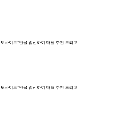
포츠 토토사이트”만을 엄선하여 매월 추천 드리고
이저 토토사이트”만을 엄선하여 매월 추천 드리고